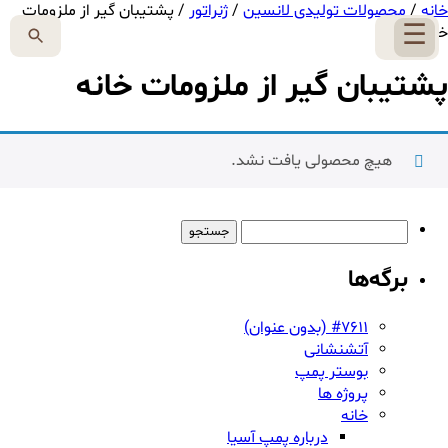
خانه
/
محصولات تولیدی لانسین
/
ژنراتور
/ پشتیبان گیر از ملزومات
☰
خانه
پشتیبان گیر از ملزومات خانه
هیچ محصولی یافت نشد.
جستجو
برای:
برگه‌ها
#7611 (بدون عنوان)
آتشنشانی
بوستر پمپ
پروژه ها
خانه
درباره پمپ آسیا