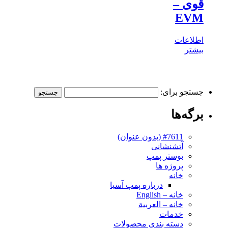
قوی –
EVM
اطلاعات
بیشتر
جستجو برای:
برگه‌ها
#7611 (بدون عنوان)
آتشنشانی
بوستر پمپ
پروژه ها
خانه
درباره پمپ آسیا
خانه – English
خانه – العربية
خدمات
دسته بندی محصولات