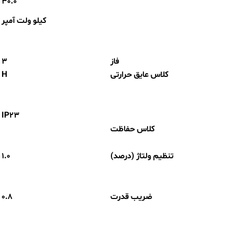
30.0
کیلو ولت آمپر
فاز
3
کلاس عایق حرارتی
H
IP23
کلاس حفاظت
تنظیم ولتاژ (درصد)
1.0
ضریب قدرت
0.8