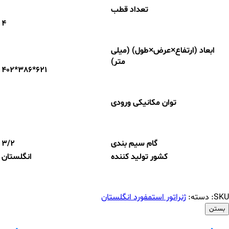
تعداد قطب
4
ابعاد (ارتفاع×عرض×طول) (میلی
متر)
402*386*621
توان مکانیکی ورودی
گام سیم بندی
3/2
کشور تولید کننده
انگلستان
SKU:
دسته:
ژنراتور استمفورد انگلستان
بستن