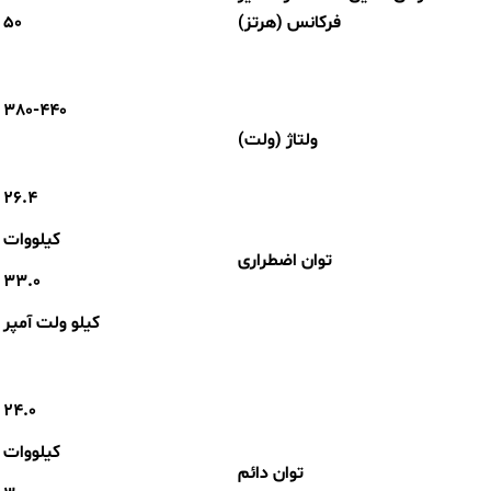
فرکانس (هرتز)
50
380-440
ولتاژ (ولت)
26.4
کیلووات
توان اضطراری
33.0
کیلو ولت آمپر
24.0
کیلووات
توان دائم