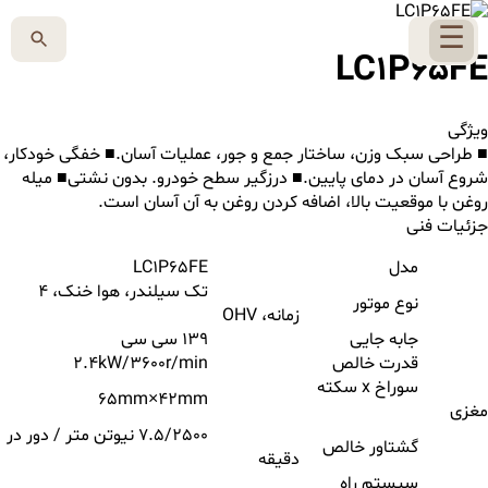
☰
LC1P65FE
ویژگی
■ طراحی سبک وزن، ساختار جمع و جور، عملیات آسان.■ خفگی خودکار،
شروع آسان در دمای پایین.■ درزگیر سطح خودرو. بدون نشتی■ میله
روغن با موقعیت بالا، اضافه کردن روغن به آن آسان است.
جزئیات فنی
مدل
LC1P65FE
تک سیلندر، هوا خنک، 4
نوع موتور
زمانه، OHV
جابه جایی
139 سی سی
قدرت خالص
2.4kW/3600r/min
سوراخ x سکته
65mm×42mm
مغزی
7.5/2500 نیوتن متر / دور در
گشتاور خالص
دقیقه
سیستم راه