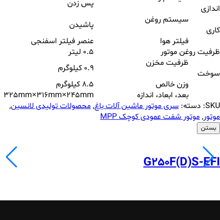
پس زدن
اندازی
سیستم روغن
پاشیدن
کاری
فیلتر هوا
عنصر فیلتر اسفنجی
ظرفیت روغن موتور
0.5 لیتر
ظرفیت مخزن
0.9 کیلوگرم
سوخت
وزن خالص
8.5 کیلوگرم
بعد، ابعاد، اندازه
325mm×316mm×245mm
SKU:
دسته:
سری موتور ماشین آلات باغ
,
محصولات تولیدی لانسین
,
موتور
,
موتور شفت عمودی کوچک MPP
بستن
G250F(D)S-EFI