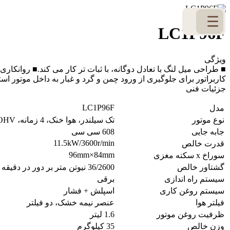
☰
LC1P96F
ویژگی
■ طراحی میل لنگ با تعادل دوگانه، با ثبات تر کار می کند.■ روانکاری
کاربراتور برای جلوگیری از ورود چمن و گرد و غبار به داخل موتور اس
جزئیات فنی
LC1P96F
مدل
نوع موتور
تک سیلندر، هوا خنک، 4 زمانه، OHV
جابه جایی
608 سی سی
11.5kW/3600r/min
قدرت خالص
96mm×84mm
سوراخ x سکته مغزی
گشتاور خالص
36/2600 نیوتن متر بر دور در دقیقه
سیستم راه اندازی
برقی
سیستم روغن کاری
اسپلش + فشار
فیلتر هوا
عنصر نیمه خشک، دو فیلتر
ظرفیت روغن موتور
1.6 لیتر
وزن خالص
35 کیلوگرم