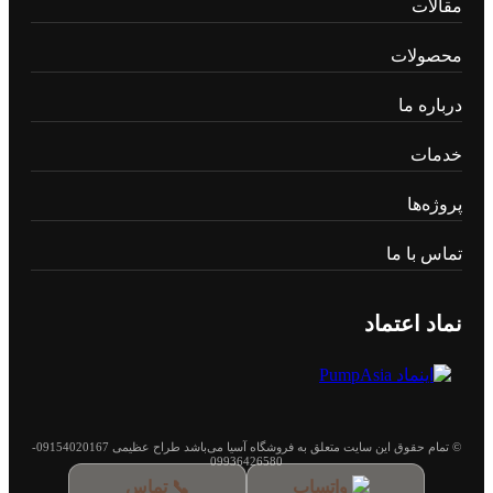
مقالات
محصولات
درباره ما
خدمات
پروژه‌ها
تماس با ما
نماد اعتماد
© تمام حقوق این سایت متعلق به فروشگاه آسیا می‌باشد طراح عظیمی 09154020167-
09936426580
واتساپ
📞 تماس