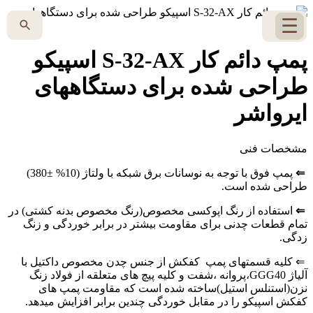
☰
پمپ دائم کار S-32-AX اسپیکو
طراحی شده برای دستگاههای
ایرواشر
مشخصات فنی
⇐
پمپ فوق با توجه به نوسانات برق شبکه با ولتاژ (10% ±380)
طراحی شده است.
⇐
استفاده از رنگ اپوکسی مخصوص(رنگ مخصوص بدنه کشتی) در
تمام قطعات چدنی برای مقاومت بیشتر در برابر خوردگی و زنگ
زدگی.
⇐ کلیه قسمتهای پمپ کفکش از جنس چدن مخصوص داکتیل با
آلیاژ GGG40،پروانه ،شفت و کلیه پیچ های متعلقه از فولاد زنگ
نزن(استنلس استیل)ساخته شده است که مقاومت پمپ های
کفکش اسپیکو را در مقابل خوردگی چندین برابر افزایش میدهد.