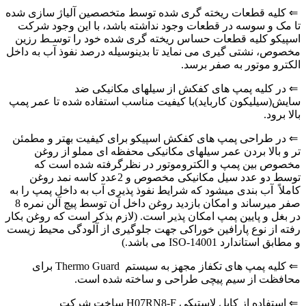
⇐ کلیه قطعات ریخته گری شده توسط متخصصین آلیاژ سازی شده
تا مک و سوسه در قطعات وجود نداشته باشد، با این وجود شرکت
اسپیکو کلیه قطعات حساس ریخته گری شده خود را توسـط رزین
مخصوص، نشتی گیری می نماید تا بدینوسیله درصد نفوذ آب به داخل
الکترو موتور به صفر برسد.
⇐ در کلیه پمپ های کفکش از سیلهای مکانیکی ضد
سایش(سیلیکون کارباید)با کیفیت مناسب استفاده شده تا عمر پمپ
بالا برود.
⇐ در طراحی پمپ های کفکش اسپیکو برای کیفیت بهتر و مطمئن
تر و بالا بردن عمر سیلهای مکانیکی محفظه ای مملو از روغن
مخصوص بین پمپ و الکتروموتور در نظرگرفته شده است که
توسط دو عدد سیل مکانیکی مخصوص و 2عدد کاسه نمد روغن
کاملاً آب بندی میشود که شرایط نفوذ پذیری آب به داخل پمپ را به
صفر میرساند و امکان بازدید روغن داخل آن توسط پیچ آلن نمره 8
در بغل و پایین پمپ امکان پذیر است. (لازم بذکر است که روغن بکار
رفته از نوع پارافین خوراکی جهت جلوگیری از آلودگی محیط زیست
و مطابق استاندارد ISO-14001 می باشد.)
⇐ کلیه پمپ های تکفاز مجهز به سیستم Thermo Guard برای
محافظت از سیم پیچی طراحی و ساخته شده است.
⇐ استفاده از کابل لاستیکی H07RN8-F ساخت شرکت